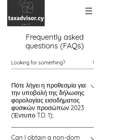
Frequently asked
questions (FAQs)
Πότε λήγει η προθεσμία για
την υποβολή της δήλωσης
φορολογίας εισοδήματος
φυσικών προσώπων 2023
(Έντυπο T.D. 1);
Η προθεσμία υποβολής αιτήσεων
παρατάθηκε έως τις 2 Οκτωβρίου
Can I obtain a non-dom